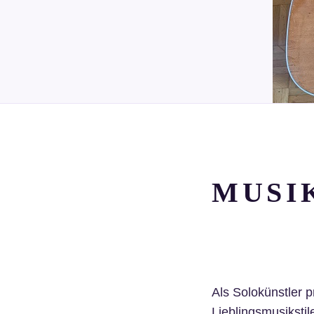
MUSI
Als Solokünstler p
Lieblingsmusiksti